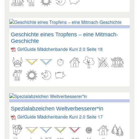
Geschichte eines Tropfens – eine Mitmach-
Geschichte
GirlGuide Mädchenbande Kuni 2.0 Seite 18
Spezialabzeichen Weltverbesserer*in
GirlGuide Mädchenbande Kuni 2.0 Seite 17