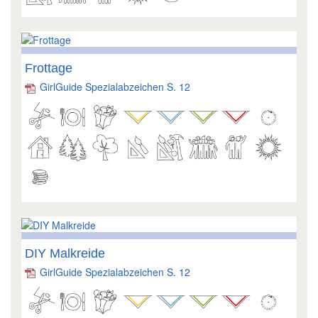
Frottage
GirlGuide Spezialabzeichen S. 12
DIY Malkreide
GirlGuide Spezialabzeichen S. 12