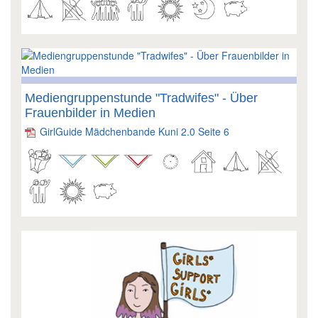
Mediengruppenstunde "Tradwifes" - Über
Frauenbilder in Medien
GirlGuide Mädchenbande Kuni 2.0 Seite 6