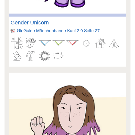
Gender Unicorn
GirlGuide Mädchenbande Kuni 2.0 Seite 27