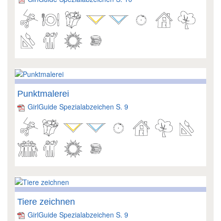
Punktmalerei
GirlGuide Spezialabzeichen S. 9
Tiere zeichnen
GirlGuide Spezialabzeichen S. 9