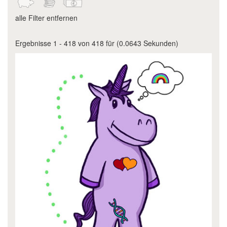
alle Filter entfernen
Ergebnisse 1 - 418 von 418 für
(0.0643 Sekunden)