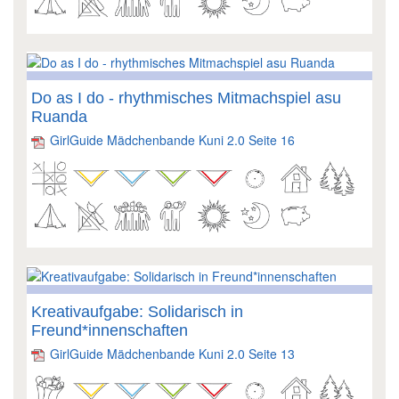
Do as I do - rhythmisches Mitmachspiel asu
Ruanda
GirlGuide Mädchenbande Kuni 2.0 Seite 16
Kreativaufgabe: Solidarisch in
Freund*innenschaften
GirlGuide Mädchenbande Kuni 2.0 Seite 13