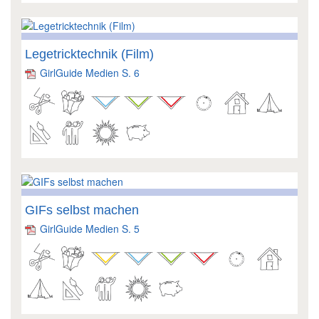
Legetricktechnik (Film)
GirlGuide Medien S. 6
GIFs selbst machen
GirlGuide Medien S. 5