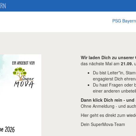
ERN
PSG Bayern
Wir laden Dich zu unserer
das nächste Mal am
21.09.
u
Du bist Leiter*in, Sta
engagierst Dich ehren
Du hast Fragen oder br
einer anderen unbetei
Dann klick Dich rein - und
Ohne Anmeldung - und auch 
Hier geht es direkt zum wi
Dein SuperMova-Team