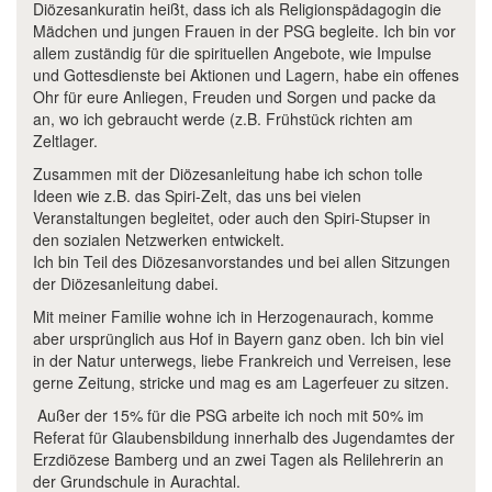
Diözesankuratin heißt, dass ich als Religionspädagogin die
Mädchen und jungen Frauen in der PSG begleite. Ich bin vor
allem zuständig für die spirituellen Angebote, wie Impulse
und Gottesdienste bei Aktionen und Lagern, habe ein offenes
Ohr für eure Anliegen, Freuden und Sorgen und packe da
an, wo ich gebraucht werde (z.B. Frühstück richten am
Zeltlager.
Zusammen mit der Diözesanleitung habe ich schon tolle
Ideen wie z.B. das Spiri-Zelt, das uns bei vielen
Veranstaltungen begleitet, oder auch den Spiri-Stupser in
den sozialen Netzwerken entwickelt.
Ich bin Teil des Diözesanvorstandes und bei allen Sitzungen
der Diözesanleitung dabei.
Mit meiner Familie wohne ich in Herzogenaurach, komme
aber ursprünglich aus Hof in Bayern ganz oben. Ich bin viel
in der Natur unterwegs, liebe Frankreich und Verreisen, lese
gerne Zeitung, stricke und mag es am Lagerfeuer zu sitzen.
Außer der 15% für die PSG arbeite ich noch mit 50% im
Referat für Glaubensbildung innerhalb des Jugendamtes der
Erzdiözese Bamberg und an zwei Tagen als Relilehrerin an
der Grundschule in Aurachtal.